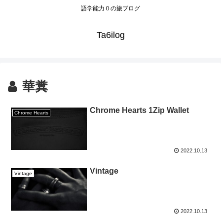
語学能力０の旅ブログ
Ta6ilog
華糞
Chrome Hearts 1Zip Wallet
Chrome Hearts
2022.10.13
Vintage
Vintage
2022.10.13